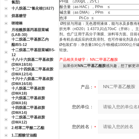
PH值 （200g/L，25℃）
氯型)
酸含量（as HAC），PPm ≤
十八烷基二*氯化铵(1827)
碱含量（as DMA），PPm ≤
烷基糖苷
色泽 Pt-Co ≤
咪唑啉
Ø
性状与用途：无色透明液体，能与水及多数有机溶剂混
折光率（nD20）1.4373,闪点70oC（开
月桂酰胺基丙基甜菜碱
剂。也广泛用于高分子薄膜、涂料等方面。目前
(LAB-30)
十二烷基二甲基胺乙内
多有机合成反应的优良溶剂。也可作催化剂及合
酯/BS-12
Ø
包装贮存：净含量190公斤/铁桶或10000
十二烷基二甲基甜菜碱BS-
轻放。
12
十八/十六烷基二甲基叔胺
产品相关关键字：
NN二甲基乙酰胺
(DMA18/16)
如果你对
NN二甲基乙酰胺
感兴趣，想了解更
十二/十四烷基二甲基叔胺
(DMA12/14)
十六/十八烷基二甲基叔胺
(DMA16/18)
产品：
十八烷基二甲基叔胺
(DMA18)
十六烷基二甲基叔胺
(DMA16)
您的单位：
十四烷基二甲基叔胺
(DMA14)
十二烷基二甲基叔胺
(DMA12)
您的姓名：
2.邻苯二甲酸二乙酯
1.三醋酸甘油酯