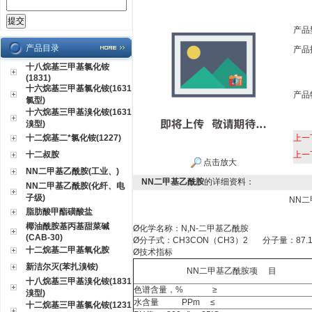
产品
产品目录
产品
十八烷基三甲基氯化铵
(1831)
十六烷基三甲基氯化铵(1631
产品
氯型)
十六烷基三甲基溴化铵(1631
溴型)
十二烷基二*氯化铵(1227)
上一
十二叔胺
上一
点击放大
NN二甲基乙酰胺(工业、)
NN二甲基乙酰胺
的详细资料：
NN二甲基乙酰胺(化纤、电
子级)
NN二
脂肪酸甲酯磺酸盐
椰油酰胺基丙基甜菜碱
Ø
化学名称：N,N-二甲基乙酰胺
(CAB-30)
Ø
分子式：CH3CON（CH3）2 分子量：87.
十二烷基二甲基氧化胺
Ø
技术指标
新洁尔灭(苯扎溴铵)
NN二甲基乙酰胺项 目
十八烷基三甲基溴化铵(1831
色谱含量，% ≥
溴型)
水含量 PPm ≤
十二烷基三甲基氯化铵(1231