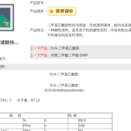
产品型号：
产品报价：
二甲基乙酰胺性状与用途：无色透明液体，能与水及
产品特点：
一种极性溶剂。是非质子性的极性溶剂，许多有机合
可作催化剂及化纤溶剂。
上一下产品：
N,N-二甲基乙酰胺
上一下产品：
邻苯二甲酸二甲酯 DMP
放大
资料：
N,N-二甲基乙酰胺
N,N-
二甲基乙酰胺
（
N,N-Dimethylacetamide
）
（CH3）2
分子量：
87.12
项
目
指
标
%
≥
99.9
PPm
≤
100