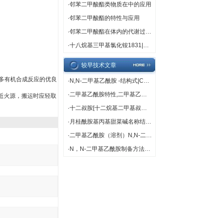
·
邻苯二甲酸酯类物质在中的应用
·
邻苯二甲酸酯的特性与应用
·
邻苯二甲酸酯在体内的代谢过程解析
·
十八烷基三甲基氯化铵1831|中文名称 |十八烷基三甲基氯化铵[1] 别名 1831 英文名称 Octadearyl dimethyl ammonium chloride 英文别名 n-Octadecyltrimethylammonium Chloride; trimethyloctadecylammonium chloride; Octadearyldimethylammonium chloride; Octadecyl Trimethyl Ammonium Chloride; O
较早技术文章
多有机合成反应的优良
·
N,N-二甲基乙酰胺 -结构式|CAS|物化性质|化学名称|英文名称|分 子 式|结 构 式
·
二甲基乙酰胺特性,二甲基乙酰胺用途
近火源，搬运时应轻取
·
十二叔胺[十二烷基二甲基叔胺]性质描述生产方法用途
·
月桂酰胺基丙基甜菜碱名称结构用途
·
二甲基乙酰胺（溶剂）N,N-二甲基乙酰胺制造的聚偏氟乙烯（PVDF）中空纤维膜及应用
·
N，N-二甲基乙酰胺制备方法性质用途