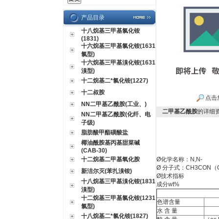
产品目录
十八烷基三甲基氯化铵
(1831)
十六烷基三甲基氯化铵(1631
氯型)
十六烷基三甲基溴化铵(1631
溴型)
十二烷基二*氯化铵(1227)
十二叔胺
点击
NN二甲基乙酰胺(工业、)
二甲基乙酰胺
的详细
NN二甲基乙酰胺(化纤、电
子级)
脂肪酸甲酯磺酸盐
椰油酰胺基丙基甜菜碱
(CAB-30)
十二烷基二甲基氧化胺
Ø
化学名称：
N,N-
Ø
分子式：
CH3CON
新洁尔灭(苯扎溴铵)
Ø
技术指标
十八烷基三甲基溴化铵(1831
成分
wt%
溴型)
十二烷基三甲基氯化铵(1231
色谱含量
氯型)
水 含 量
十八烷基二*氯化铵(1827)