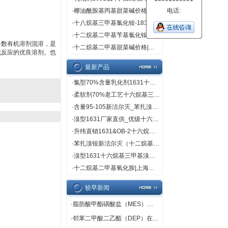
·
椰油酰胺基丙基甜菜碱价格|直销
电话:
·
十八烷基三甲基氯化铵-1831
·
十二烷基二甲基苄基氯化铵
多数有机溶剂混溶，是
·
十二烷基二甲基甜菜碱价格|直销
成反应的优良溶剂。也
最新产品
·
氯型70%含量乳化剂1631十六烷基三甲基氯（溴）化铵
·
柔软剂70%老工艺十六烷基三甲基溴化铵（1631溴型）
·
含量95-105新洁尔灭_苯扎溴铵品牌_上海鲲伟规格95-105
·
溴型1631厂家直供_优级十六烷基三甲基溴化铵_新价格
·
升纬直销1631&OB-2十六烷基三甲基溴化铵十二烷基二甲基氧化胺
·
苯扎溴铵新洁尔灭（十二烷基二甲基苄基溴化铵）
·
溴型1631十六烷基三甲基溴化铵CMC值_上海升纬生产
·
十二烷基二甲基氧化胺|上海升纬化工原料
较早新闻
·
脂肪酸甲酯磺酸盐（MES）在洗涤剂中的应用
·
邻苯二甲酸二乙酯（DEP）在包装也有应用