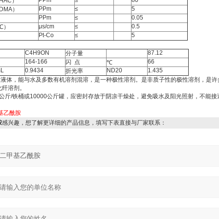
PPm
≤
80
 HAC
）
PPm
≤
5
 DMA
）
PPm
≤
0.05
μ
s/cm
≤
0.5
℃
）
Pt-Co
≤
5
C4H9ON
87.12
分子量
164-166
66
闪
点
℃
mL
0.9434
ND20
1.435
折光率
明液体，能与水及多数有机溶剂混溶，是一种极性溶剂。是非质子性的极性溶剂，是许
化纤溶剂。
公斤
/
铁桶或
10000
公斤罐，应密封存放于阴凉干燥处，避免吸水及阳光照射，不能接
。
基乙酰胺
胺
感兴趣，想了解更详细的产品信息，填写下表直接与厂家联系：