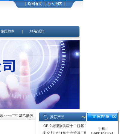
|
在线咨询
|
联系我们
示
>>>>二甲基乙酰胺
推荐产品
·
OB-2调理剂供应十二烷基二甲基氧化胺
手机:
·
乳化剂1631氯十六烷基三甲基氯化铵价格直销
13901650891