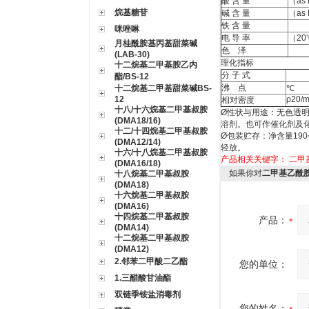
酸 含 量
（
as
烷基糖苷
碱 含 量
（
as
铁 含 量
咪唑啉
电 导 率
（20
月桂酰胺基丙基甜菜碱
色
泽
(LAB-30)
理化指标
十二烷基二甲基胺乙内
分 子 式
酯/BS-12
沸
点
十二烷基二甲基甜菜碱BS-
℃
12
ρ20/
相对密度
十八/十六烷基二甲基叔胺
Ø
性状与用途：无色透
(DMA18/16)
溶剂。也可作催化剂及
十二/十四烷基二甲基叔胺
Ø
包装贮存：净含量
190
(DMA12/14)
轻放
十六/十八烷基二甲基叔胺
产品相关关键字：
二甲
(DMA16/18)
如果你对
二甲基乙酰
十八烷基二甲基叔胺
(DMA18)
十六烷基二甲基叔胺
(DMA16)
十四烷基二甲基叔胺
产品：
(DMA14)
十二烷基二甲基叔胺
(DMA12)
2.邻苯二甲酸二乙酯
您的单位：
1.三醋酸甘油酯
双链季铵盐消毒剂
您的姓名：