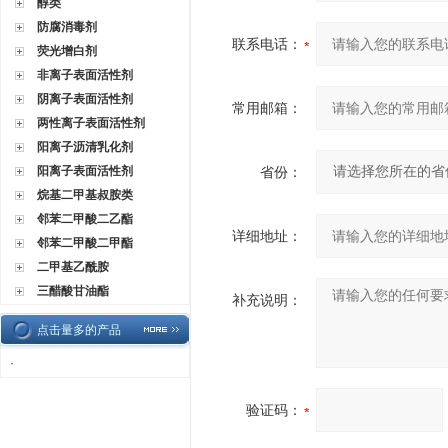
醇类
防腐消毒剂
联系电话：
荧光增白剂
非离子表面活性剂
阴离子表面活性剂
常用邮箱：
两性离子表面活性剂
阳离子沥清乳化剂
阳离子表面活性剂
省份：
烷基二甲基叔胺类
邻苯二甲酸二乙酯
详细地址：
邻苯二甲酸二甲酯
二甲基乙酰胺
三醋酸甘油酯
补充说明：
点击量多的产品
·
验证码：