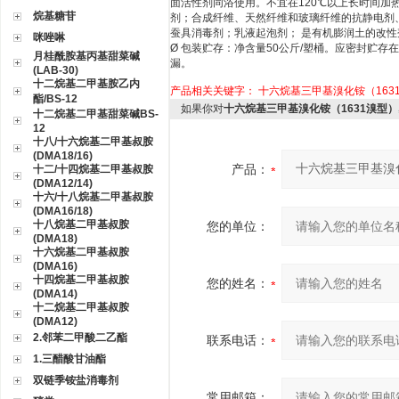
面活性剂同浴使用。不宜在
120
℃以上长时间加
烷基糖苷
剂；合成纤维、天然纤维和玻璃纤维的抗静电剂
蚕具消毒剂；乳液起泡剂； 是有机膨润土
咪唑啉
Ø
包装贮存：净含量
50
公斤
/
塑桶。应密封贮存在
月桂酰胺基丙基甜菜碱
漏
(LAB-30)
十二烷基二甲基胺乙内
产品相关关键字：
十六烷基三甲基溴化铵（163
酯/BS-12
如果你对
十六烷基三甲基溴化铵（1631溴型）
十二烷基二甲基甜菜碱BS-
12
十八/十六烷基二甲基叔胺
(DMA18/16)
产品：
十二/十四烷基二甲基叔胺
(DMA12/14)
十六/十八烷基二甲基叔胺
(DMA16/18)
十八烷基二甲基叔胺
您的单位：
(DMA18)
十六烷基二甲基叔胺
(DMA16)
十四烷基二甲基叔胺
您的姓名：
(DMA14)
十二烷基二甲基叔胺
(DMA12)
2.邻苯二甲酸二乙酯
联系电话：
1.三醋酸甘油酯
双链季铵盐消毒剂
常用邮箱：