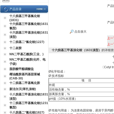
产品
产品目录
十八烷基三甲基氯化铵
(1831)
产品
十六烷基三甲基氯化铵(1631
氯型)
点击放大
十六烷基三甲基溴化铵(1631
溴型)
上一
十二烷基二*氯化铵(1227)
上一
十二叔胺
十六烷基三甲基溴化铵（1631溴型）
的详细资
NN二甲基乙酰胺(工业、)
NN二甲基乙酰胺(化纤、电
子级)
〔
Cetyl 
脂肪酸甲酯磺酸盐
Ø
化学组
椰油酰胺基丙基甜菜碱
Ø
技术
(CAB-30)
项
目
十二烷基二甲基氧化胺
外观
新洁尔灭(苯扎溴铵)
活性物含量，
%
游离胺含量，
%
十八烷基三甲基溴化铵(1831
溴型)
pH
值
（10%
水溶液
）
十二烷基三甲基氯化铵(1231
氯型)
Ø
性能与用途： 为淡黄色固状物，易溶于异丙
十八烷基二*氯化铵(1827)