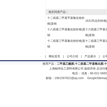
相关同类产品：
十二烷基二甲基苄基氯化铵价
1631乳化剂价格
格|直销
十八烷基三甲基氯化铵价格|直
十六烷基三甲基
销
格|直销
十二烷基三甲基氯化铵价格|直
十二烷基三甲基
销
格|直销
|
网站首页
|
公司介绍
|
产品展示
|
公
推荐产品：
二甲基乙酰胺,十二烷基二甲基氧化胺,
上海鲲伟化工原料有限公司 版权所有 总访问
电话： 传真：86-021-566
邮箱：
1981597822@qq.com
GoogleSitema