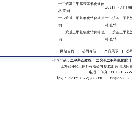
十二烷基二甲基苄基氯化铵价
1631乳化剂价格
格|直销
十八烷基三甲基氯化铵价格|直
十六烷基三甲基
销
格|直销
十二烷基三甲基氯化铵价格|直
十二烷基三甲基
销
格|直销
|
网站首页
|
公司介绍
|
产品展示
|
公
推荐产品：
二甲基乙酰胺,十二烷基二甲基氧化胺,
上海鲲伟化工原料有限公司 版权所有 总访问
电话： 传真：86-021-566
邮箱：
1981597822@qq.com
GoogleSitema