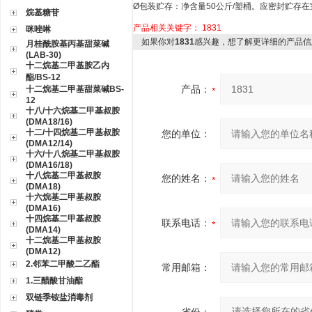
Ø
包装贮存：净含量
50
公斤
/
塑桶。应密封贮存在
烷基糖苷
产品相关关键字：
1831
咪唑啉
如果你对
1831
感兴趣，想了解更详细的产品信
月桂酰胺基丙基甜菜碱
(LAB-30)
十二烷基二甲基胺乙内
酯/BS-12
产品：
十二烷基二甲基甜菜碱BS-
12
十八/十六烷基二甲基叔胺
(DMA18/16)
十二/十四烷基二甲基叔胺
您的单位：
(DMA12/14)
十六/十八烷基二甲基叔胺
(DMA16/18)
十八烷基二甲基叔胺
您的姓名：
(DMA18)
十六烷基二甲基叔胺
(DMA16)
十四烷基二甲基叔胺
联系电话：
(DMA14)
十二烷基二甲基叔胺
(DMA12)
2.邻苯二甲酸二乙酯
常用邮箱：
1.三醋酸甘油酯
双链季铵盐消毒剂