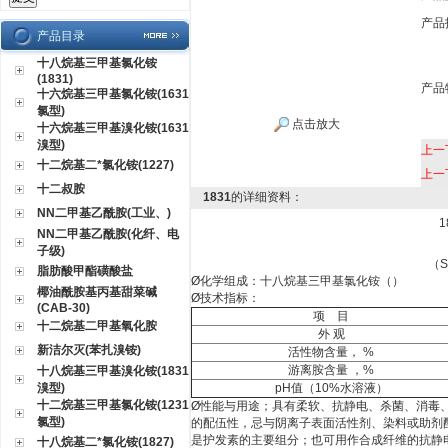
产品
产品目录
十八烷基三甲基氯化铵
(1831)
产品
十六烷基三甲基氯化铵(1631
氯型)
点击放大
十六烷基三甲基溴化铵(1631
溴型)
上一
十二烷基二*氯化铵(1227)
上一
十二叔胺
1831
的详细资料：
NN二甲基乙酰胺(工业、)
NN二甲基乙酰胺(化纤、电
子级)
（St
脂肪酸甲酯磺酸盐
Ø
化学组成：十八烷基三甲基氯化铵（）
椰油酰胺基丙基甜菜碱
Ø
技术指标：
(CAB-30)
项
目
十二烷基二甲基氧化胺
外 观
新洁尔灭(苯扎溴铵)
活性物含量，
%
游离胺含量 ，
%
十八烷基三甲基溴化铵(1831
溴型)
pH
值
（10%
水溶液
）
十二烷基三甲基氯化铵(1231
Ø
性能与用途；具有柔软、抗静电、杀菌、消毒
氯型)
的配伍性，忌与阴离子表面活性剂、染料或助剂
是护发素的主要组分；也可用作合成纤维的抗静
十八烷基二*氯化铵(1827)