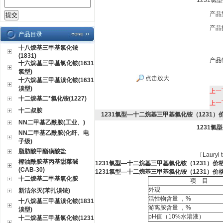
1231氯
产品
产品
产品目录
十八烷基三甲基氯化铵
(1831)
产品
十六烷基三甲基氯化铵(1631
氯型)
点击放大
十六烷基三甲基溴化铵(1631
溴型)
上一
十二烷基二*氯化铵(1227)
上一
十二叔胺
1231氯型—十二烷基三甲基氯化铵（1231）
NN二甲基乙酰胺(工业、)
1231氯
NN二甲基乙酰胺(化纤、电
子级)
脂肪酸甲酯磺酸盐
〔
Lauryl
椰油酰胺基丙基甜菜碱
1231氯型—十二烷基三甲基氯化铵（1231）价
(CAB-30)
1231氯型—十二烷基三甲基氯化铵（1231）价
十二烷基二甲基氧化胺
项
目
外观
新洁尔灭(苯扎溴铵)
活性物含量 ，
%
十八烷基三甲基溴化铵(1831
游离胺含量 ，
%
溴型)
pH
值
（10%
水溶液
）
十二烷基三甲基氯化铵(1231