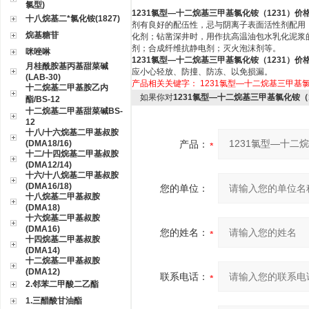
氯型)
1231氯型—十二烷基三甲基氯化铵（1231）价
十八烷基二*氯化铵(1827)
剂有良好的配伍性，忌与阴离子表面活性剂配用
烷基糖苷
化剂；钻凿深井时，用作抗高温油包水乳化泥浆
剂；合成纤维抗静电剂；灭火泡沫剂等。
咪唑啉
1231氯型—十二烷基三甲基氯化铵（1231）价
月桂酰胺基丙基甜菜碱
应小心轻放、防撞、防冻、以免损漏。
(LAB-30)
产品相关关键字：
1231氯型—十二烷基三甲基氯
十二烷基二甲基胺乙内
如果你对
1231氯型—十二烷基三甲基氯化铵（1
酯/BS-12
十二烷基二甲基甜菜碱BS-
12
十八/十六烷基二甲基叔胺
(DMA18/16)
产品：
十二/十四烷基二甲基叔胺
(DMA12/14)
十六/十八烷基二甲基叔胺
(DMA16/18)
您的单位：
十八烷基二甲基叔胺
(DMA18)
十六烷基二甲基叔胺
(DMA16)
您的姓名：
十四烷基二甲基叔胺
(DMA14)
十二烷基二甲基叔胺
(DMA12)
联系电话：
2.邻苯二甲酸二乙酯
1.三醋酸甘油酯