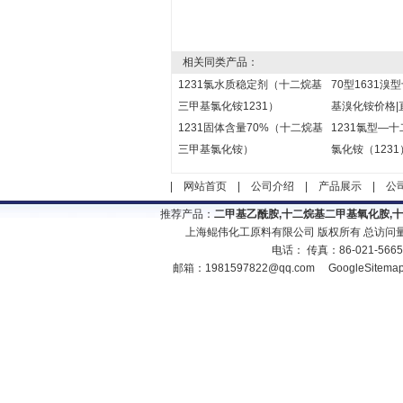
相关同类产品：
1231氯水质稳定剂（十二烷基
70型1631溴
三甲基氯化铵1231）
基溴化铵价格|
1231固体含量70%（十二烷基
1231氯型—
三甲基氯化铵）
氯化铵（1231
|
网站首页
|
公司介绍
|
产品展示
|
公
推荐产品：
二甲基乙酰胺,十二烷基二甲基氧化胺,
上海鲲伟化工原料有限公司 版权所有 总访问
电话： 传真：86-021-566
邮箱：
1981597822@qq.com
GoogleSitema