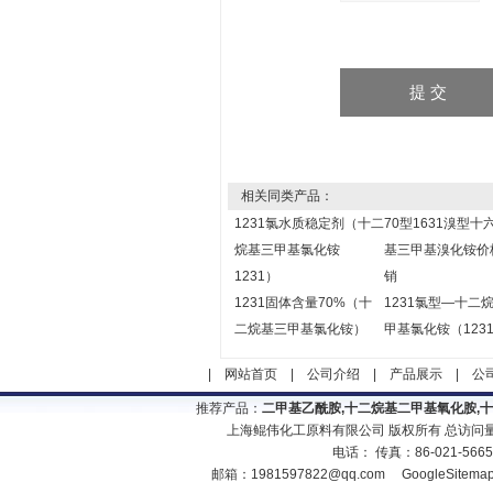
相关同类产品：
1231氯水质稳定剂（十二
70型1631溴型十
烷基三甲基氯化铵
基三甲基溴化铵价
1231）
销
1231固体含量70%（十
1231氯型—十二
二烷基三甲基氯化铵）
甲基氯化铵（123
|
网站首页
|
公司介绍
|
产品展示
|
公
推荐产品：
二甲基乙酰胺,十二烷基二甲基氧化胺,
上海鲲伟化工原料有限公司 版权所有 总访问
电话： 传真：86-021-566
邮箱：
1981597822@qq.com
GoogleSitema