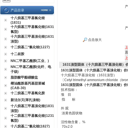
产品目录
十八烷基三甲基氯化铵
(1831)
十六烷基三甲基氯化铵(1631
氯型)
十六烷基三甲基溴化铵(1631
点击放大
溴型)
十二烷基二*氯化铵(1227)
十二叔胺
NN二甲基乙酰胺(工业、)
1631溴型固体（十六烷基三甲基溴化铵）价
NN二甲基乙酰胺(化纤、电
1631溴型固体（十六烷基三甲基溴化铵）价
子级)
十六烷基三甲基溴化铵（1631溴型）
脂肪酸甲酯磺酸盐
〔Cetyl trimethyl ammonium chloride（b
椰油酰胺基丙基甜菜碱
1631溴型固体（十六烷基三甲基溴化铵）价
(CAB-30)
技术指标：
十二烷基二甲基氧化胺
项 目
指 标
新洁尔灭(苯扎溴铵)
十八烷基三甲基溴化铵(1831
外 观
溴型)
淡黄色固状物
十二烷基三甲基氯化铵(1231
氯型)
活性物含量， %
十八烷基二*氯化铵(1827)
70±2.0