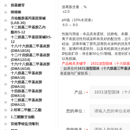
烷基糖苷
游离胺含量 ，%
≤2.0
咪唑啉
月桂酰胺基丙基甜菜碱
pH值（10%水溶液）
(LAB-30)
6.0 ～ 8.0
十二烷基二甲基胺乙内
酯/BS-12
性能与用途：本品具有柔软、抗静电、杀菌
十二烷基二甲基甜菜碱BS-
离子表面活性剂或染料有良好的配伍性，忌
12
硅油、沥青和氯丁胶乳沥青防水涂料的优良
十八/十六烷基二甲基叔胺
剂，玻璃纤维柔软剂，以及有机膨润土的改
(DMA18/16)
Ø包装贮存：净含量50公斤/塑桶。应密封
十二/十四烷基二甲基叔胺
以免损漏。
(DMA12/14)
产品相关关键字：
1631溴型固体（十六烷
十六/十八烷基二甲基叔胺
如果你对
1631溴型固体（十六烷基三甲基
(DMA16/18)
十八烷基二甲基叔胺
表直接与厂家联系：
(DMA18)
十六烷基二甲基叔胺
(DMA16)
十四烷基二甲基叔胺
产品：
(DMA14)
十二烷基二甲基叔胺
(DMA12)
2.邻苯二甲酸二乙酯
您的单位：
1.三醋酸甘油酯
双链季铵盐消毒剂
您的姓名：