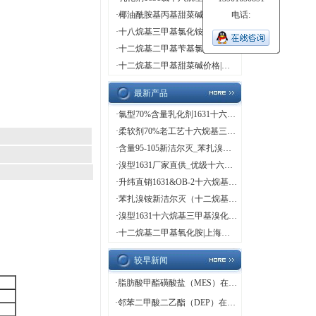
·
椰油酰胺基丙基甜菜碱价格|直销
电话:
·
十八烷基三甲基氯化铵-1831
·
十二烷基二甲基苄基氯化铵
·
十二烷基二甲基甜菜碱价格|直销
最新产品
·
氯型70%含量乳化剂1631十六烷基三甲基氯（溴）化铵
·
柔软剂70%老工艺十六烷基三甲基溴化铵（1631溴型）
·
含量95-105新洁尔灭_苯扎溴铵品牌_上海鲲伟规格95-105
·
溴型1631厂家直供_优级十六烷基三甲基溴化铵_新价格
·
升纬直销1631&OB-2十六烷基三甲基溴化铵十二烷基二甲基氧化胺
·
苯扎溴铵新洁尔灭（十二烷基二甲基苄基溴化铵）
·
溴型1631十六烷基三甲基溴化铵CMC值_上海升纬生产
·
十二烷基二甲基氧化胺|上海升纬化工原料
较早新闻
·
脂肪酸甲酯磺酸盐（MES）在洗涤剂中的应用
·
邻苯二甲酸二乙酯（DEP）在包装也有应用