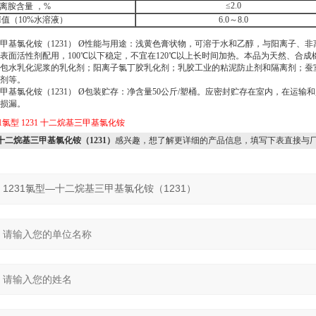
≤
2.0
离胺含量 ，
%
H
值
（10%
水溶液
）
6.0
～
8.0
甲基氯化铵（1231） Ø
性能与用途：浅黄色膏状物，可溶于水和乙醇，与阳离子、非
表面活性剂配用，
100
℃以下稳定，不宜在
120
℃以上长时间加热。本品为天然、合成
包水乳化泥浆的乳化剂；阳离子氯丁胶乳化剂；乳胶工业的粘泥防止剂和隔离剂；蚕
剂等。
甲基氯化铵（1231） Ø
包装贮存：净含量
50
公斤
/
塑桶。应密封贮存在室内，在运输和
损漏。
31氯型
1231
十二烷基三甲基氯化铵
—十二烷基三甲基氯化铵（1231）
感兴趣，想了解更详细的产品信息，填写下表直接与