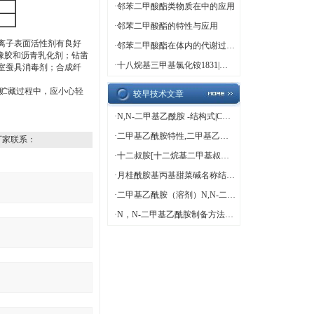
·
邻苯二甲酸酯类物质在中的应用
·
邻苯二甲酸酯的特性与应用
离子表面活性剂有良好
·
邻苯二甲酸酯在体内的代谢过程解析
橡胶和沥青乳化剂；钻凿
·
十八烷基三甲基氯化铵1831|中文名称 |十八烷基三甲基氯化铵[1] 别名 1831 英文名称 Octadearyl dimethyl ammonium chloride 英文别名 n-Octadecyltrimethylammonium Chloride; trimethyloctadecylammonium chloride; Octadearyldimethylammonium chloride; Octadecyl Trimethyl Ammonium Chloride; O
室蚕具消毒剂；合成纤
贮藏过程中，应小心轻
较早技术文章
·
N,N-二甲基乙酰胺 -结构式|CAS|物化性质|化学名称|英文名称|分 子 式|结 构 式
·
二甲基乙酰胺特性,二甲基乙酰胺用途
厂家联系：
·
十二叔胺[十二烷基二甲基叔胺]性质描述生产方法用途
·
月桂酰胺基丙基甜菜碱名称结构用途
·
二甲基乙酰胺（溶剂）N,N-二甲基乙酰胺制造的聚偏氟乙烯（PVDF）中空纤维膜及应用
·
N，N-二甲基乙酰胺制备方法性质用途