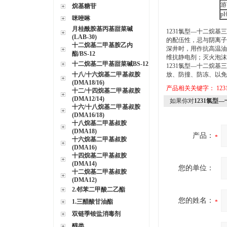
游
烷基糖苷
p
咪唑啉
月桂酰胺基丙基甜菜碱
1231氯型—十二烷基三
(LAB-30)
的配伍性，忌与阴离子
十二烷基二甲基胺乙内
深井时，用作抗高温油
酯/BS-12
维抗静电剂；灭火泡沫
十二烷基二甲基甜菜碱BS-12
1231氯型—十二烷基三
十八/十六烷基二甲基叔胺
放、防撞、防冻、以免
(DMA18/16)
产品相关关键字：
12
十二/十四烷基二甲基叔胺
(DMA12/14)
如果你对
1231氯型
十六/十八烷基二甲基叔胺
(DMA16/18)
十八烷基二甲基叔胺
(DMA18)
产品：
十六烷基二甲基叔胺
(DMA16)
十四烷基二甲基叔胺
(DMA14)
您的单位：
十二烷基二甲基叔胺
(DMA12)
2.邻苯二甲酸二乙酯
您的姓名：
1.三醋酸甘油酯
双链季铵盐消毒剂
醇类