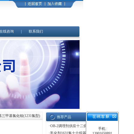
在线咨询
|
联系我们
基三甲基氯化铵(1231氯型)
推荐产品
·
OB-2调理剂供应十二烷基二甲基氧化胺
手机:
·
乳化剂1631氯十六烷基三甲基氯化铵价格直销
13901650891