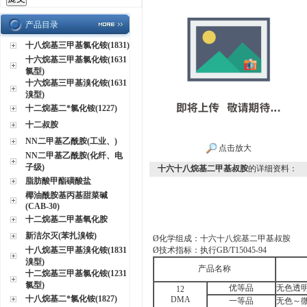
产品目录
十八烷基三甲基氯化铵(1831)
十六烷基三甲基氯化铵(1631
氯型)
十六烷基三甲基溴化铵(1631
溴型)
十二烷基二*氯化铵(1227)
十二叔胺
NN二甲基乙酰胺(工业、)
点击放大
NN二甲基乙酰胺(化纤、电
子级)
十六十八烷基二甲基叔胺
的详细资料：
脂肪酸甲酯磺酸盐
椰油酰胺基丙基甜菜碱
(CAB-30)
十二烷基二甲基氧化胺
新洁尔灭(苯扎溴铵)
Ø
化学组成：十六十八烷基二甲基叔胺
十八烷基三甲基溴化铵(1831
Ø
技术指标：执行
GB/T15045-94
溴型)
产品名称
十二烷基三甲基氯化铵(1231
氯型)
优等品
无色透
12
十八烷基二*氯化铵(1827)
DMA
一等品
无色～