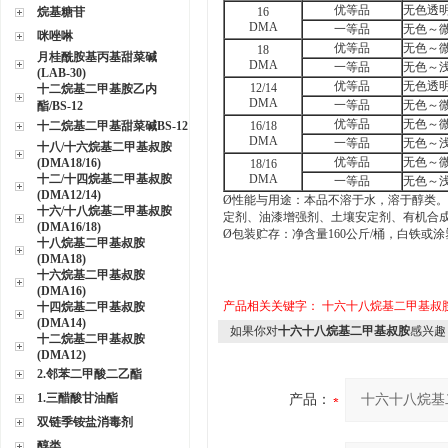
优等品
无色透
烷基糖苷
16
DMA
一等品
无色～
咪唑啉
优等品
无色～
18
月桂酰胺基丙基甜菜碱
DMA
一等品
无色～
(LAB-30)
优等品
无色透
12/14
十二烷基二甲基胺乙内
DMA
一等品
无色～
酯/BS-12
优等品
无色～
十二烷基二甲基甜菜碱BS-12
16/18
DMA
一等品
无色～
十八/十六烷基二甲基叔胺
优等品
无色～
(DMA18/16)
18/16
十二/十四烷基二甲基叔胺
DMA
一等品
无色～
(DMA12/14)
Ø
性能与用途：本品不溶于水，溶于醇类。
十六/十八烷基二甲基叔胺
定剂、油漆增强剂、土壤安定剂、有机合
(DMA16/18)
Ø
包装贮存：净含量
160
公斤
/
桶，白铁或涂
十八烷基二甲基叔胺
(DMA18)
十六烷基二甲基叔胺
(DMA16)
产品相关关键字：
十六十八烷基二甲基叔
十四烷基二甲基叔胺
(DMA14)
如果你对
十六十八烷基二甲基叔胺
感兴趣
十二烷基二甲基叔胺
(DMA12)
2.邻苯二甲酸二乙酯
1.三醋酸甘油酯
产品：
双链季铵盐消毒剂
醇类