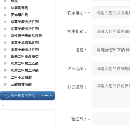
醇类
防腐消毒剂
联系电话：
荧光增白剂
非离子表面活性剂
阴离子表面活性剂
常用邮箱：
两性离子表面活性剂
阳离子沥清乳化剂
阳离子表面活性剂
省份：
烷基二甲基叔胺类
邻苯二甲酸二乙酯
详细地址：
邻苯二甲酸二甲酯
二甲基乙酰胺
三醋酸甘油酯
补充说明：
点击量多的产品
·
验证码：