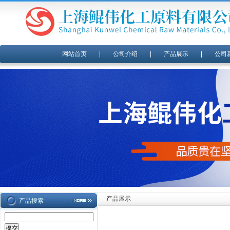
网站首页
|
公司介绍
|
产品展示
|
公司
产品展示
产品搜索