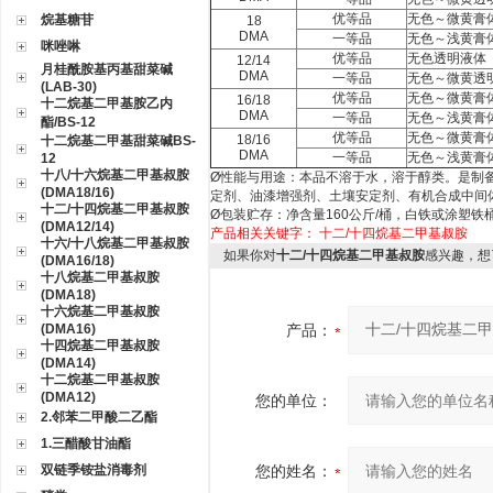
优等品
无色～微黄膏
烷基糖苷
18
DMA
一等品
无色～浅黄膏
咪唑啉
优等品
无色透明液体
12/14
月桂酰胺基丙基甜菜碱
DMA
一等品
无色～微黄透
(LAB-30)
优等品
无色～微黄膏
16/18
十二烷基二甲基胺乙内
DMA
一等品
无色～浅黄膏
酯/BS-12
优等品
无色～微黄膏
18/16
十二烷基二甲基甜菜碱BS-
DMA
一等品
无色～浅黄膏
12
十八/十六烷基二甲基叔胺
Ø
性能与用途：本品不溶于水，溶于醇类。是制
(DMA18/16)
定剂、油漆增强剂、土壤安定剂、有机合成中间
十二/十四烷基二甲基叔胺
Ø
包装贮存：净含量
160
公斤
/
桶，白铁或涂塑铁
(DMA12/14)
产品相关关键字：
十二/十四烷基二甲基叔胺
十六/十八烷基二甲基叔胺
如果你对
十二/十四烷基二甲基叔胺
感兴趣，想
(DMA16/18)
十八烷基二甲基叔胺
(DMA18)
十六烷基二甲基叔胺
(DMA16)
产品：
十四烷基二甲基叔胺
(DMA14)
十二烷基二甲基叔胺
(DMA12)
您的单位：
2.邻苯二甲酸二乙酯
1.三醋酸甘油酯
双链季铵盐消毒剂
您的姓名：