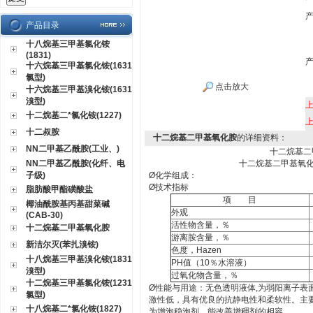
产品目录
十八烷基三甲基氯化铵
(1831)
十六烷基三甲基氯化铵(1631
氯型)
点击放大
十六烷基三甲基溴化铵(1631
溴型)
十二烷基二*氯化铵(1227)
十二叔胺
十二烷基二甲基氧化胺
的详细资料：
NN二甲基乙酰胺(工业、)
十二烷基二
NN二甲基乙酰胺(化纤、电
十二烷基二甲基氧
子级)
Ø
化学组成：
Ø
技术指标
脂肪酸甲酯磺酸盐
项
目
椰油酰胺基丙基甜菜碱
外观
(CAB-30)
活性物含量，％
十二烷基二甲基氧化胺
游离胺含量，％
新洁尔灭(苯扎溴铵)
色度，
Hazen
十八烷基三甲基溴化铵(1831
PH
值
（10
％水溶液
）
溴型)
过氧化物含量，％
十二烷基三甲基氯化铵(1231
Ø
性能与用途：无色透明液体
,
为弱阳离子表
氯型)
激性低，具有优良的抗静电性和柔软性。主
十八烷基二*氯化铵(1827)
为增泡稳泡剂，能改善增稠剂的相容