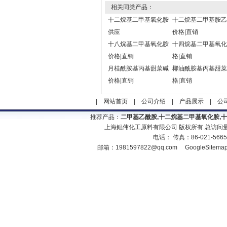
相关同类产品：
十二烷基二甲基氧化胺
十二烷基二甲基胺乙
供应
价格|直销
十八烷基二甲基氧化胺
十四烷基二甲基氧化
价格|直销
格|直销
月桂酰胺基丙基甜菜碱
椰油酰胺基丙基甜菜
价格|直销
格|直销
|
网站首页
|
公司介绍
|
产品展示
|
公
推荐产品：
二甲基乙酰胺,十二烷基二甲基氧化胺,
上海鲲伟化工原料有限公司 版权所有 总访问
电话： 传真：86-021-566
邮箱：
1981597822@qq.com
GoogleSitema