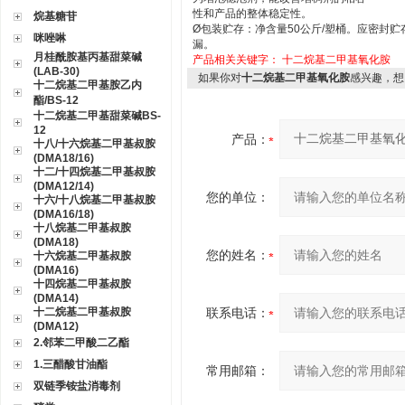
性和产品的整体稳定性。
烷基糖苷
Ø
包装贮存：净含量
50
公斤
/
塑桶。应密封贮
咪唑啉
漏。
月桂酰胺基丙基甜菜碱
产品相关关键字：
十二烷基二甲基氧化胺
(LAB-30)
如果你对
十二烷基二甲基氧化胺
感兴趣，想
十二烷基二甲基胺乙内
酯/BS-12
十二烷基二甲基甜菜碱BS-
12
产品：
十八/十六烷基二甲基叔胺
(DMA18/16)
十二/十四烷基二甲基叔胺
(DMA12/14)
您的单位：
十六/十八烷基二甲基叔胺
(DMA16/18)
十八烷基二甲基叔胺
(DMA18)
您的姓名：
十六烷基二甲基叔胺
(DMA16)
十四烷基二甲基叔胺
(DMA14)
十二烷基二甲基叔胺
联系电话：
(DMA12)
2.邻苯二甲酸二乙酯
1.三醋酸甘油酯
常用邮箱：
双链季铵盐消毒剂