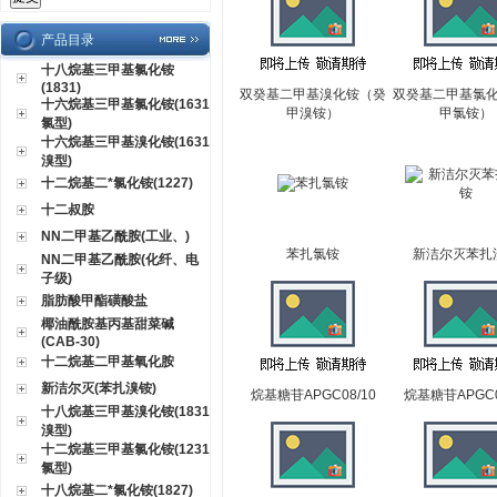
产品目录
十八烷基三甲基氯化铵
(1831)
双癸基二甲基溴化铵（癸
双癸基二甲基氯
十六烷基三甲基氯化铵(1631
甲溴铵）
甲氯铵）
氯型)
十六烷基三甲基溴化铵(1631
溴型)
十二烷基二*氯化铵(1227)
十二叔胺
NN二甲基乙酰胺(工业、)
苯扎氯铵
新洁尔灭苯扎
NN二甲基乙酰胺(化纤、电
子级)
脂肪酸甲酯磺酸盐
椰油酰胺基丙基甜菜碱
(CAB-30)
十二烷基二甲基氧化胺
新洁尔灭(苯扎溴铵)
烷基糖苷APGC08/10
烷基糖苷APGC0
十八烷基三甲基溴化铵(1831
溴型)
十二烷基三甲基氯化铵(1231
氯型)
十八烷基二*氯化铵(1827)