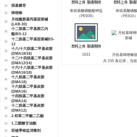
烷基糖苷
单烷基醚磷酸酯钾盐
单烷基醚磷
咪唑啉
（PE939）
（PE910
月桂酰胺基丙基甜菜碱
(LAB-30)
十二烷基二甲基胺乙内
酯/BS-12
十二烷基二甲基甜菜碱BS-
12
十八/十六烷基二甲基叔胺
(DMA18/16)
1631
月桂基咪唑啉
十二/十四烷基二甲基叔胺
共 235 条记录，当前 9
(DMA12/14)
十六/十八烷基二甲基叔胺
(DMA16/18)
十八烷基二甲基叔胺
(DMA18)
十六烷基二甲基叔胺
(DMA16)
十四烷基二甲基叔胺
(DMA14)
十二烷基二甲基叔胺
(DMA12)
2.邻苯二甲酸二乙酯
1.三醋酸甘油酯
双链季铵盐消毒剂