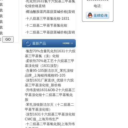
·
乳化剂1631氯十六烷基三甲基氯
载
化铵价格直销
电话:
载
·
椰油酰胺基丙基甜菜碱价格|直销
载
·
十八烷基三甲基氯化铵-1831
载
·
十二烷基二甲基苄基氯化铵
载
·
十二烷基二甲基甜菜碱价格|直销
载
页
最新产品
·
氯型70%含量乳化剂1631十六烷
基三甲基氯（溴）化铵
·
柔软剂70%老工艺十六烷基三甲
基溴化铵（1631溴型）
·
含量95-105新洁尔灭_苯扎溴铵
品牌_上海鲲伟规格95-105
·
溴型1631厂家直供_优级十六烷
基三甲基溴化铵_新价格
·
升纬直销1631&OB-2十六烷基三
甲基溴化铵十二烷基二甲基氧化
胺
·
苯扎溴铵新洁尔灭（十二烷基二
甲基苄基溴化铵）
·
溴型1631十六烷基三甲基溴化铵
CMC值_上海升纬生产
·
十二烷基二甲基氧化胺|上海升纬