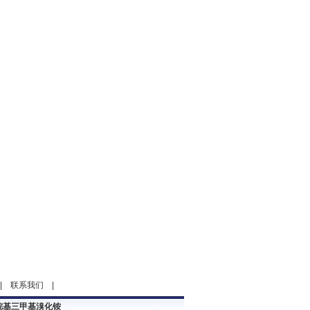
|
联系我们
|
烷基三甲基溴化铵