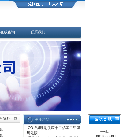
|
在线咨询
|
联系我们
> 资料下载
推荐产品
·
OB-2调理剂供应十二烷基二甲基
载
手机:
氧化胺
载
13901650891