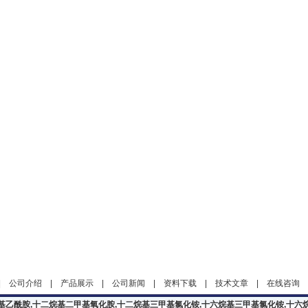
|
公司介绍
|
产品展示
|
公司新闻
|
资料下载
|
技术文章
|
在线咨询
基乙酰胺,十二烷基二甲基氧化胺,十二烷基三甲基氯化铵,十六烷基三甲基氯化铵,十六