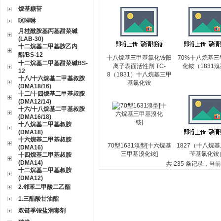
烷基糖苷
咪唑啉
月桂酰胺基丙基甜菜碱
(LAB-30)
十二烷基二甲基胺乙内
酯/BS-12
十八烷基三甲基氯化铵阳
70%十八烷基三
十二烷基二甲基甜菜碱BS-
离子表面活性剂 TC-
化铵（1831
12
8（1831）十八烷基三甲
十八/十六烷基二甲基叔胺
基氯化铵
(DMA18/16)
十二/十四烷基二甲基叔胺
(DMA12/14)
十六/十八烷基二甲基叔胺
(DMA16/18)
十八烷基二甲基叔胺
(DMA18)
十六烷基二甲基叔胺
70型1631溴型[十六烷基
1827（十八烷
(DMA16)
三甲基溴化铵]
苄基氯化铵
十四烷基二甲基叔胺
(DMA14)
共 235 条记录，当前 7
十二烷基二甲基叔胺
(DMA12)
2.邻苯二甲酸二乙酯
1.三醋酸甘油酯
双链季铵盐消毒剂