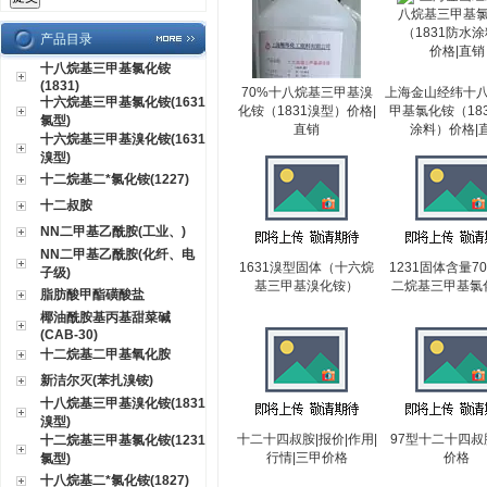
产品目录
十八烷基三甲基氯化铵
(1831)
70%十八烷基三甲基溴
上海金山经纬十
十六烷基三甲基氯化铵(1631
化铵（1831溴型）价格|
甲基氯化铵（18
氯型)
直销
涂料）价格|
十六烷基三甲基溴化铵(1631
溴型)
十二烷基二*氯化铵(1227)
十二叔胺
NN二甲基乙酰胺(工业、)
NN二甲基乙酰胺(化纤、电
1631溴型固体（十六烷
1231固体含量7
子级)
基三甲基溴化铵）
二烷基三甲基氯
脂肪酸甲酯磺酸盐
椰油酰胺基丙基甜菜碱
(CAB-30)
十二烷基二甲基氧化胺
新洁尔灭(苯扎溴铵)
十八烷基三甲基溴化铵(1831
溴型)
十二十四叔胺|报价|作用|
97型十二十四叔
十二烷基三甲基氯化铵(1231
行情|三甲价格
价格
氯型)
十八烷基二*氯化铵(1827)